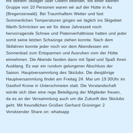
mit seinem Skilager über Ostern beendet. Mit einer kleinen
Gruppe von 10 Personen waren wir auf der Hütte in Au
(Bregenzerwald). Bei Traumhaftem Wetter und fast
Sommerlichen Temperaturen gingen wir täglich ins Skigebiet
Warth-Schröcken wo wir für diese Jahreszeit noch
hervorragende Schnee und Pistenverhältnisse hatten und jeder
somit seine letzten Schwünge ziehen konnte. Nach dem
Skifahren konnte jeder noch vor dem Abendessen ein
Sonnenbad zum Entspannen und Ausruhen vom der Hütte
einnehmen. Die Abende fanden dann mit Spiel und Spaß ihren
Ausklang. Es war ein rundum gelungener Abschluss der
Saison. Hauptversammlung des Skiclubs. Die diesjährige
Hauptversammlung findet am Freitag 24. Mai um 19.30Uhr im
Gasthof Krone in Unterschmeien statt. Die Vorstandschaft
würde sich über eine rege Beteiligung der Mitglieder freuen,
da es an der Versammlung auch um die Zukunft des Skiclubs
geht. Mit freundlichen Grüßen Gerhard Grüninger 2
Vorsitzender Share on: whatsapp